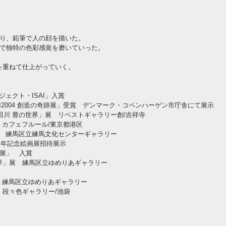
なり、鉛筆で人の顔を描いた。
ンで独特の色彩感覚を磨いていった。
を重ねて仕上がっていく。
ェクト・ISAI」入賞
2004 創造の奇跡展」受
賞 デンマーク・コペンハーゲン市庁舎にて展示
田川 豊の世界」展
リベストギャラリー創/吉祥寺
 カフェフルール/東京都港区
 練馬区立練馬文化センターギャラリー
年記念絵画展招待展示
術展」 入賞
世界」展 練馬区立ゆめりあギャラリー
 練馬区立ゆめりあギャラリー
展 段々色ギャラリー/池袋