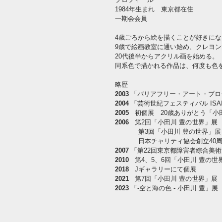
1984年生まれ 東京都在住
一期会会員
4歳ごろから絵を描くことが好きに
9歳で絵画教室に通い始め、クレヨ
20代後半からアクリル画を始める。
​同系色で描かれる作品は、何度も色
略歴
2003
「バリアフリー・アート・プロジ
2004
「芸術世紀フェスティバル ISAI
2005
初個展 20歳ありがとう「小
2006
第2回「小田川 豊の世界」展
第3回「小田川 豊の世界」展
日本チャリティ協会創立40周
2007
「第22回東京都障害者綜合美
2010
第4、5、6回「小田川 豊の
2018
Jギャラリーにて個展
2021
第7回「小田川 豊の世界」展
2023
「-空と海の色 - 小田川 豊」