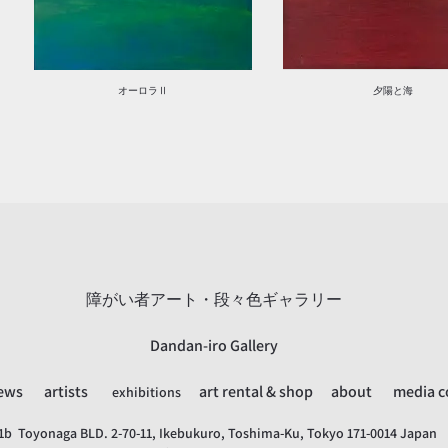
オーロラⅡ
夕陽と海
障がい者アート・段々色ギャラリー
Dandan-iro Gallery
ews
artists
art rental & shop
about
media c
exhibitions
1b Toyonaga BLD. 2-70-11, Ikebukuro, Toshima-Ku, Tokyo 171-0014 Japan