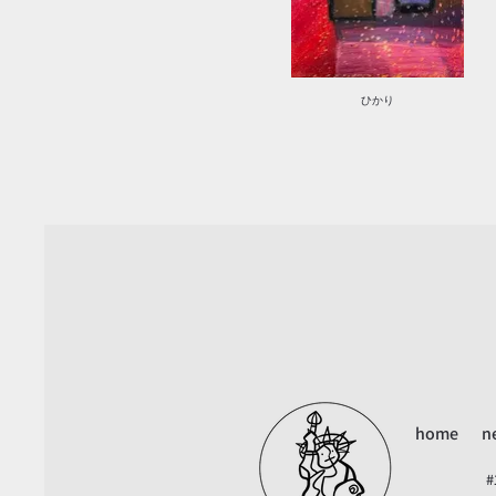
ひかり
home
n
#